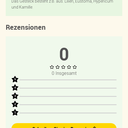
Das Gesteck besteht z.B. aus: Lilien, Eustoma, Hypericum
und Kamille.
Rezensionen
0
0 Insgesamt
5
4
3
2
1