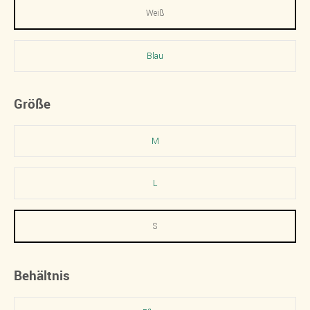
Weiß
Blau
Größe
M
L
S
Behältnis