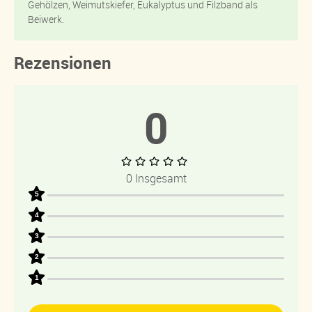
Gehölzen, Weimutskiefer, Eukalyptus und Filzband als
Beiwerk.
Rezensionen
0
0 Insgesamt
5
4
3
2
1